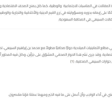
ة المقالات في المناسبات الاجتماعية والوطنية، كما كان يمنح الصحف الاقتصادية 
ًا على إيمانه بدوره ومسؤوليته في زرع القيم الدينية والأخلاقية والتجارية والوط
الات السبيعي في الصحافة السعودية.
طلع الثمانينيات الميلادية حوارًا صحافيًا مطولاً مع محمد بن إبراهيم السبيعي، ت
صادية. وقد جرى نشر هذا الحوار الصحفي المشوّق على جزأين، وكان فيه المحاور أ.
ي حوارات السبيعي الصحفية.
(1)
ن يوفقني في أداء الواجب وأن أعمل على ما فيه الخير ومهما عملنا؛ فإننا مقصرون.