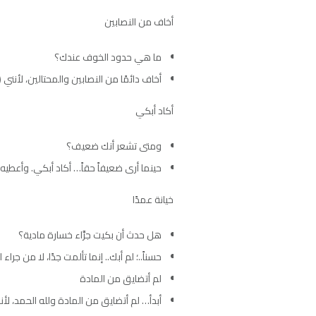
أخاف من النصابين
ما هي حدود الخوف عندك؟
أخاف دائمًا من النصابين والمحتالين، لأنني (
أكاد أبكي
ومتى تشعر أنك ضعيف؟
حينما أرى ضعيفاً حقاً… أكاد أبكي. وأعطيه
خيانة عمدًا
هل حدث أن بكيت جرَّاء خسارة مادية؟
حسناً..؛ لم أبك.. إنما تألمت جدًا، لا من جر
لم أتضايق من المادة
أبدأ… لم أتضايق من المادة ولله الحمد، لأنني