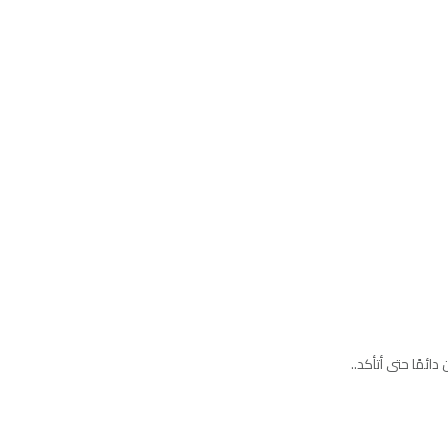
ائمًا حتى أتأكد..