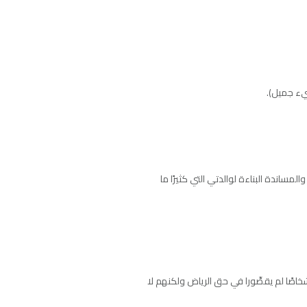
يء جميل).
مساندة البناءة لوالدتي التي كثيرًا ما
خاصًا لم يقصِّورا في حق الرياض ولكنهم لا