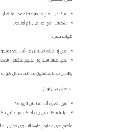
بعيدًا عن المال والصرافة لو قدر لقلبك أن
لشقيقي مع احترامي لأم أولادي.
هؤلاء فقراء
يقال إن هناك الكثيرين من أبناء نجد يملكون
نعم.. هناك الكثيرون لكنهم يفضّلون العم
وللناس فيما يعشقون مذاهب فمثل هؤلاء يع
سمعتي هي ثروتي
متى شعرت أنك مطمئن لثروتك؟
حينما سكنت في بيت أملكه سواء في مكة أ
وأصبح لدي عمارة إيجارها السنوي حوالي ٥٠٠ ألف ريال، ولدي أبناء وبنات… بالإضافة إلى هذا.. فسُمعتي هي ثروتي، وأما ما زاد عن ذلك فهو أرقام في أرقام.