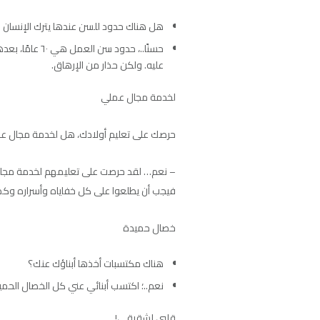
هل هناك حدود للسن عندها يترك الإنسان ا
حسنًا..، حدود
عليه. ولكن حذار من الإرهاق.
لخدمة مجال عملي
حرصك على تعليم أولادك، هل لخدمة مجال ع
– نعم… لقد حرصت على تعليمهم لخدمة مجال عمل
فيجب أن يطلعوا على كل خفاياه وأسراره وك
خصال حميدة
هناك مكتسبات أخذها أبناؤك عنك؟
نعم..؛ اكتسب أبنائي عني كل الخصال الح
قلبي لشقيقي!