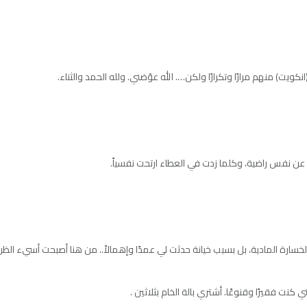
انكويت) منهم مرارًا وتكرارًا ولكن…. الله عوّضني. ولله الحمد والثناء.
 عن نفس راضية، وكلما زدت في العطاء ارتحت نفسياً.
اء الخسارة المادية، بل بسبب خيانة حدثت لي عمدًا وإهمالاً.. من هنا أصبحت أسيء الظن د
 كنت فقيرًا وقنوعًا. أشتري بالة الخام بثلاثين .