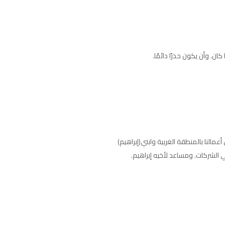
 وأن يكون حذرًا دائمًا.
مالنا بالمنطقة الغربية وابني(إبراهيم)
الشركات. ومساعد لأخيه إبراهيم.