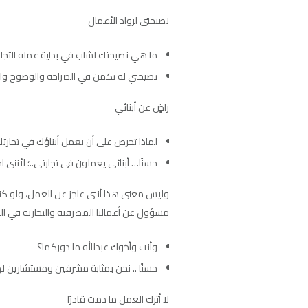
نصيحتي لرواد الأعمال
ما هي نصيحتك لشاب في بداية عمله التجا
نصيحتي له تكمن في الصراحة والوضوح والأ
راضٍ عن أبنائي
لماذا تحرص على أن يعمل أبناؤك في تجارت
حسنًا… أبنائي يعملون في تجارتي..؛ لأنني 
وليس معنى هذا أنني عاجز عن العمل، ولو كنت ع
مسؤول عن أعمالنا المصرفية والتجارية في ال
وأنت وأخوك عبدالله ما دوركما؟
حسنًا .. نحن بمثابة مشرفين ومستشارين له
لا أترك العمل ما دمت قادرًا