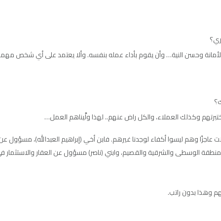
ري؟
مانة وحسن النية… وأن يقوم بأداء عمله بنفسه. وألا يعتمد على أي شخص مهما كان.
ك؟
اختبرتهم وكذلك العملاء، والكل راض عنهم.. لهذا ولَّيناهم العمل…
اجزًا وهم ليسوا أكفاء لوجدنا غيرهم. فابن أخي (إبراهيم العبدالله)، مسؤول عن أع
منطقة الوسطى والشرقية والقصيم، وابني (ناصر) مسؤول عن العقار والاستثمار في 
م وهذا بدون راتب.