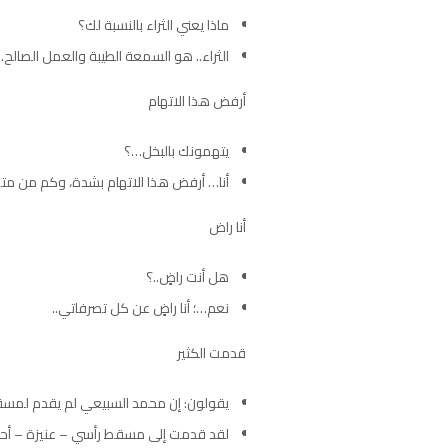
ماذا يعني الثراء بالنسبة لك؟
الثراء.. هو السمعة الطيبة والعمل الصالح.
أرفض هذا الاتهام
يتهمونك بالبخل…؟
أنا… أرفض هذا الاتهام بشدة، وكم من مت
أنا راض
هل أنت راضٍ..؟
نعم…؛ أنا راضٍ عن كل تصرفاتي..
قدمت الكثير
يقولون: إن محمد السبيعي لم يقدم لمسق
لقد قدمت إلى مسقط رأسي – عنيزة – أحسن