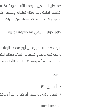
كما كان السبيعي – رحمه الله – مهتمًا بكتاب
اقتضت الحاجة ذلك، وكان تفاعله الإعلامي قائم
ونعرض هنا مقتطفات منتقاة من حوارات ومق
أطول حوار للسبيعي مع صحيفة الجزيرة
أفردت صحيفة الجزيرة في أوج مجدها الإعلامي م
وأجاب فيه بوضوح شديد عن نظرته ورؤاه الاقت
واليوم – سابقاً – ويعد هذا الحوار الأطول ف
أنا ثري
أنت ثري…؟
!
نعم.. أنا ثري، وأحمد الله كثيرًا؛ راجيًا أ
السمعة الطيبة