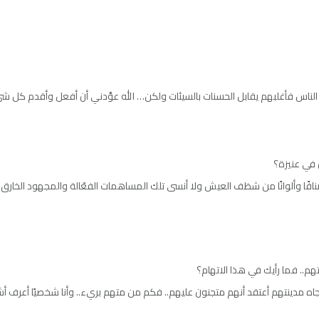
 الناس فأغلبهم يقابل الحسنات بالسيئات ولكن… الله عوَّدني أن أفعل وأقدم كل ش
 في عنيزة؟
نافًا وألوانًا من شظف العيش ولا أنسى تلك المساهمات الفعّالة والمجهود الخارق وال
تهم.. فما رأيك في هذا الاتهام؟
 تجاه مدينتهم أعتقد أنهم متجنون عليهم.. فكم من متهم بريء.. وأنا شخصيًا أعرف أش